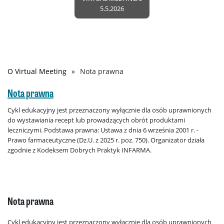
5.5.2026
O Virtual Meeting
Nota prawna
Ścieżka
nawigacyjna
Nota prawna
Cykl edukacyjny jest przeznaczony wyłącznie dla osób uprawnionych
do wystawiania recept lub prowadzących obrót produktami
leczniczymi. Podstawa prawna: Ustawa z dnia 6 września 2001 r. -
Prawo farmaceutyczne (Dz.U. z 2025 r. poz. 750). Organizator działa
zgodnie z Kodeksem Dobrych Praktyk INFARMA.
Nota prawna
Cykl edukacyjny jest przeznaczony wyłącznie dla osób uprawnionych