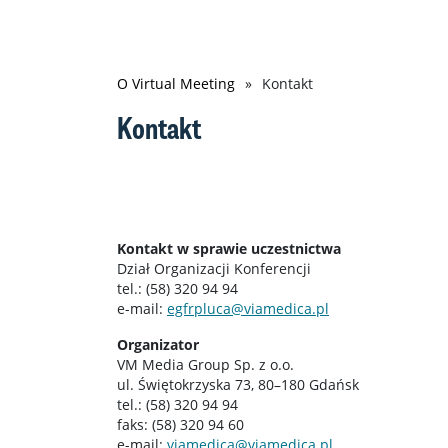
Ścieżka
O Virtual Meeting
Kontakt
nawigacyjna
Kontakt
Kontakt w sprawie uczestnictwa
Dział Organizacji Konferencji
tel.: (58) 320 94 94
e-mail:
egfrpluca@viamedica.pl
Organizator
VM Media Group Sp. z o.o.
ul. Świętokrzyska 73, 80–180 Gdańsk
tel.: (58) 320 94 94
faks: (58) 320 94 60
e-mail:
viamedica@viamedica.pl